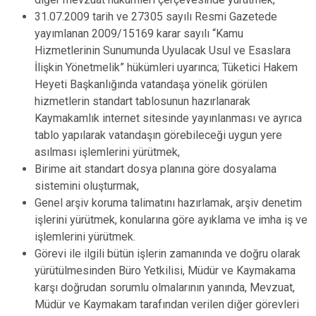
Evren
Yenimahalle
31.07.2009 tarih ve 27305 sayılı Resmi Gazetede
yayımlanan 2009/15169 karar sayılı “Kamu
Gölbaşı
Pursaklar
Hizmetlerinin Sunumunda Uyulacak Usul ve Esaslara
Güdül
İlişkin Yönetmelik” hükümleri uyarınca; Tüketici Hakem
Heyeti Başkanlığında vatandaşa yönelik görülen
hizmetlerin standart tablosunun hazırlanarak
Kaymakamlık internet sitesinde yayınlanması ve ayrıca
tablo yapılarak vatandaşın görebileceği uygun yere
asılması işlemlerini yürütmek,
Birime ait standart dosya planına göre dosyalama
sistemini oluşturmak,
Genel arşiv koruma talimatını hazırlamak, arşiv denetim
işlerini yürütmek, konularına göre ayıklama ve imha iş ve
işlemlerini yürütmek.
Görevi ile ilgili bütün işlerin zamanında ve doğru olarak
yürütülmesinden Büro Yetkilisi, Müdür ve Kaymakama
karşı doğrudan sorumlu olmalarının yanında, Mevzuat,
Müdür ve Kaymakam tarafından verilen diğer görevleri