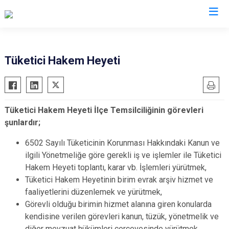
Ankara
Tüketici Hakem Heyeti
Akyurt
Haymana
Altındağ
Kalecik
Tüketici Hakem Heyeti İlçe Temsilciliğinin görevleri
Ayaş
Kahramankazan
şunlardır;
Bala
Keçiören
6502 Sayılı Tüketicinin Korunması Hakkındaki Kanun ve
Beypazarı
Kızılcahamam
ilgili Yönetmeliğe göre gerekli iş ve işlemler ile Tüketici
Çamlıdere
Mamak
Hakem Heyeti toplantı, karar vb. İşlemleri yürütmek,
Çankaya
Nallıhan
Tüketici Hakem Heyetinin birim evrak arşiv hizmet ve
Çubuk
Polatlı
faaliyetlerini düzenlemek ve yürütmek,
Görevli olduğu birimin hizmet alanına giren konularda
Elmadağ
Şereflikoçhisar
kendisine verilen görevleri kanun, tüzük, yönetmelik ve
Etimesgut
Sincan
diğer mevzuat hükümleri çerçevesinde yürütmek,