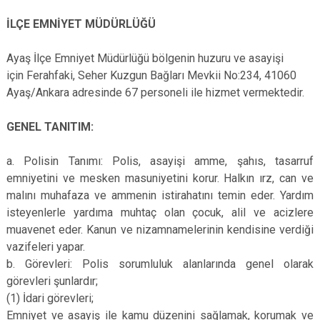
Evren
Yenimahalle
İLÇE EMNİYET MÜDÜRLÜĞÜ
Gölbaşı
Pursaklar
Güdül
Ayaş İlçe Emniyet Müdürlüğü bölgenin huzuru ve asayişi
için Ferahfaki, Seher Kuzgun Bağları Mevkii No:234, 41060
Ayaş/Ankara adresinde 67 personeli ile hizmet vermektedir.
GENEL TANITIM:
a
. Polisin Tanımı: Polis, asayişi amme, şahıs, tasarruf
emniyetini ve mesken masuniyetini korur. Halkın ırz, can ve
malını muhafaza ve ammenin istirahatını temin eder. Yardım
isteyenlerle yardıma muhtaç olan çocuk, alil ve acizlere
muavenet eder. Kanun ve nizamnamelerinin kendisine verdiği
vazifeleri yapar.
b. Görevleri: Polis sorumluluk alanlarında genel olarak
görevleri şunlardır;
(1) İdari görevleri;
Emniyet ve asayiş ile kamu düzenini sağlamak, korumak ve