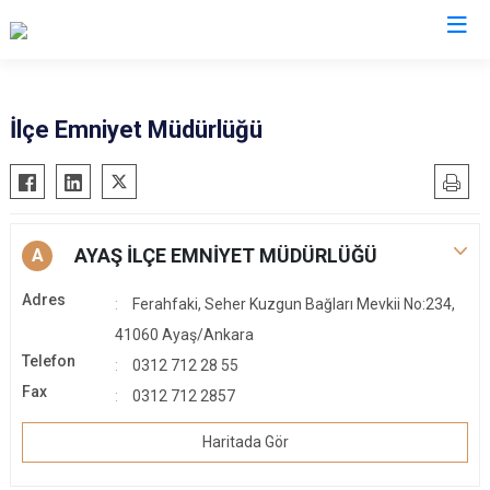
Ankara
İlçe Emniyet Müdürlüğü
Akyurt
Haymana
Altındağ
Kalecik
Ayaş
Kahramankazan
AYAŞ İLÇE EMNİYET MÜDÜRLÜĞÜ
A
Bala
Keçiören
Adres
Ferahfaki, Seher Kuzgun Bağları Mevkii No:234,
Beypazarı
Kızılcahamam
41060 Ayaş/Ankara
Çamlıdere
Mamak
Telefon
0312 712 28 55
Çankaya
Nallıhan
Fax
0312 712 2857
Çubuk
Polatlı
Elmadağ
Haritada Gör
Şereflikoçhisar
Etimesgut
Sincan