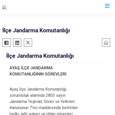
Ankara
İlçe Jandarma Komutanlığı
Akyurt
Haymana
Altındağ
Kalecik
İlçe Jandarma Komutanlığı
Ayaş
Kahramankazan
Bala
Keçiören
AYAŞ İLÇE JANDARMA
Beypazarı
Kızılcahamam
KOMUTANLIĞININ GÖREVLERİ
Çamlıdere
Mamak
Çankaya
Nallıhan
Ayaş İlçe Jandarma Komutanlığı,
sorumluluk alanında 2803 sayılı
Çubuk
Polatlı
Jandarma Teşkilat, Görev ve Yetkileri
Elmadağ
Şereflikoçhisar
Kanununun 7’nci maddesinde belirtilen
Etimesgut
Sincan
mülki, adli, askeri ve diğer görevleri