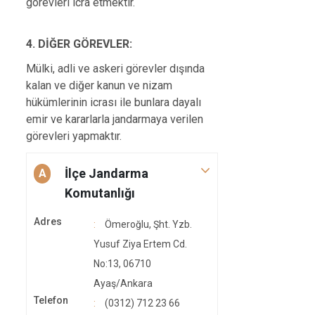
görevleri icra etmektir.
4. DİĞER GÖREVLER:
Mülki, adli ve askeri görevler dışında
kalan ve diğer kanun ve nizam
hükümlerinin icrası ile bunlara dayalı
emir ve kararlarla jandarmaya verilen
görevleri yapmaktır.
İlçe Jandarma
A
Komutanlığı
Adres
Ömeroğlu, Şht. Yzb.
Yusuf Ziya Ertem Cd.
No:13, 06710
Ayaş/Ankara
Telefon
(0312) 712 23 66