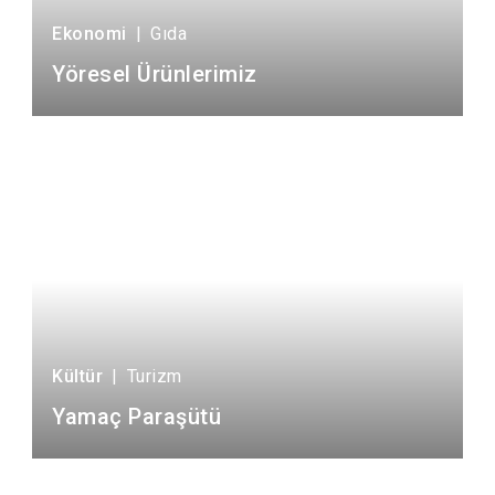
Evren
Yenimahalle
Ekonomi
|
Gıda
Gölbaşı
Pursaklar
Yöresel Ürünlerimiz
Güdül
Kültür
|
Turizm
Yamaç Paraşütü