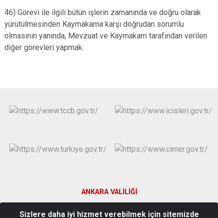
46) Görevi ile ilgili bütün işlerin zamanında ve doğru olarak
yürütülmesinden Kaymakama karşı doğrudan sorumlu
olmasının yanında, Mevzuat ve Kaymakam tarafından verilen
diğer görevleri yapmak.
ANKARA VALİLİĞİ
Sizlere daha iyi hizmet verebilmek için sitemizde
Ömeroğlu Mah. Süzen 1 Cad. No:2 Ayaş/ANKARA