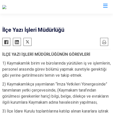
Ankara
İlçe Yazı İşleri Müdürlüğü
Akyurt
Haymana
Altındağ
Kalecik
İLÇE YAZI İŞLERİ MÜDÜRLÜĞÜNÜN GÖREVLERİ
Ayaş
Kahramankazan
Bala
1) Kaymakamlık birim ve bürolarında yürütülen iş ve işlemlerin,
Keçiören
personel arasında görev bölümü yapmak suretiyle gerektiği
Beypazarı
Kızılcahamam
gibi yerine getirilmesini temin ve takip etmek.
Çamlıdere
Mamak
2) Kaymakamlıkça yayımlanan “İmza Yetkileri Yönergesinde”
Çankaya
Nallıhan
tanımlanan yetki çerçevesinde, (Kaymakam tarafından
Çubuk
Polatlı
görülmesi gerekenler hariç) bilgi, belge, dilekçe ve evrakların
Elmadağ
ilgili kurumlara Kaymakam adına havalesinin yapılması,
Şereflikoçhisar
Etimesgut
Sincan
3) İlçe İdare Kurulu toplantılarına katılıp alınan kararlara iştirak