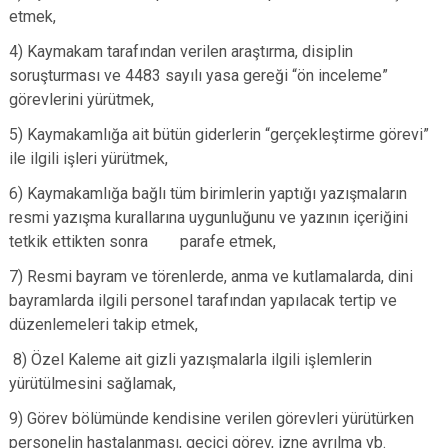
etmek,
Evren
Yenimahalle
Gölbaşı
Pursaklar
4) Kaymakam tarafından verilen araştırma, disiplin
soruşturması ve 4483 sayılı yasa gereği “ön inceleme”
Güdül
görevlerini yürütmek,
5) Kaymakamlığa ait bütün giderlerin “gerçekleştirme görevi”
ile ilgili işleri yürütmek,
6) Kaymakamlığa bağlı tüm birimlerin yaptığı yazışmaların
resmi yazışma kurallarına uygunluğunu ve yazının içeriğini
tetkik ettikten sonra parafe etmek,
7) Resmi bayram ve törenlerde, anma ve kutlamalarda, dini
bayramlarda ilgili personel tarafından yapılacak tertip ve
düzenlemeleri takip etmek,
8) Özel Kaleme ait gizli yazışmalarla ilgili işlemlerin
yürütülmesini sağlamak,
9) Görev bölümünde kendisine verilen görevleri yürütürken
personelin hastalanması, geçici görev, izne ayrılma vb.