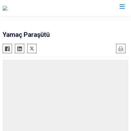
Ankara
Yamaç Paraşütü
Akyurt
Haymana
Altındağ
Kalecik
Ayaş
Kahramankazan
Bala
Keçiören
Beypazarı
Kızılcahamam
Çamlıdere
Mamak
Çankaya
Nallıhan
Çubuk
Polatlı
Elmadağ
Şereflikoçhisar
Etimesgut
Sincan