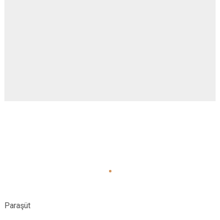
Evren
Yenimahalle
Gölbaşı
Pursaklar
Güdül
Paraşüt