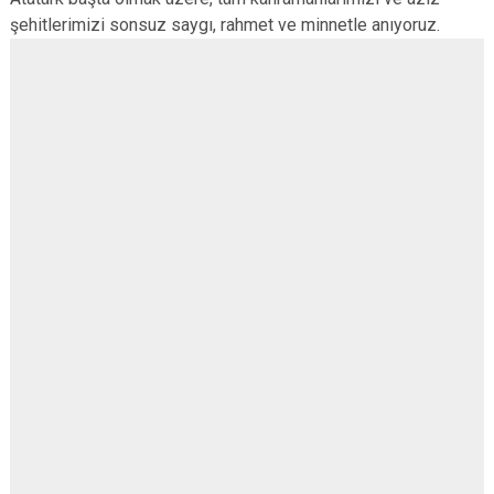
Evren
Yenimahalle
şehitlerimizi sonsuz saygı, rahmet ve minnetle anıyoruz.
Gölbaşı
Pursaklar
Güdül