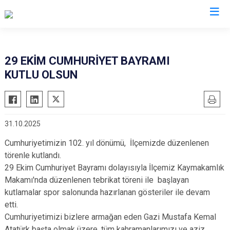
Ankara
29 EKİM CUMHURİYET BAYRAMI
KUTLU OLSUN
Akyurt
Haymana
Altındağ
Kalecik
Ayaş
Kahramankazan
31.10.2025
Bala
Keçiören
Cumhuriyetimizin 102. yıl dönümü, İlçemizde düzenlenen
Beypazarı
Kızılcahamam
törenle kutlandı.
Çamlıdere
Mamak
29 Ekim Cumhuriyet Bayramı dolayısıyla İlçemiz Kaymakamlık
Çankaya
Nallıhan
Makamı'nda düzenlenen tebrikat töreni ile başlayan
Çubuk
kutlamalar spor salonunda hazırlanan gösteriler ile devam
Polatlı
etti.
Elmadağ
Şereflikoçhisar
Cumhuriyetimizi bizlere armağan eden Gazi Mustafa Kemal
Etimesgut
Sincan
Atatürk başta olmak üzere, tüm kahramanlarımızı ve aziz